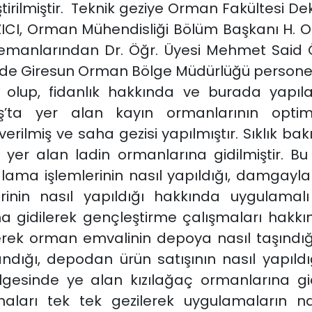
ştirilmiştir. Teknik geziye Orman Fakültesi D
AZICI, Orman Mühendisliği Bölüm Başkanı H. 
emanlarından Dr. Öğr. Üyesi Mehmet Said 
nünde Giresun Orman Bölge Müdürlüğü personeli
 olup, fidanlık hakkında ve burada yapıla
uş’ta yer alan kayın ormanlarının opti
erilmiş ve saha gezisi yapılmıştır. Sıklık bakı
 yer alan ladin ormanlarına gidilmiştir. B
ama işlemlerinin nasıl yapıldığı, damgayl
inin nasıl yapıldığı hakkında uygulamalı 
idilerek gençleştirme çalışmaları hakkınd
k orman emvalinin depoya nasıl taşındığı, 
andığı, depodan ürün satışının nasıl yapıldı
ölgesinde ye alan kızılağaç ormanlarına gi
haları tek tek gezilerek uygulamaların nas