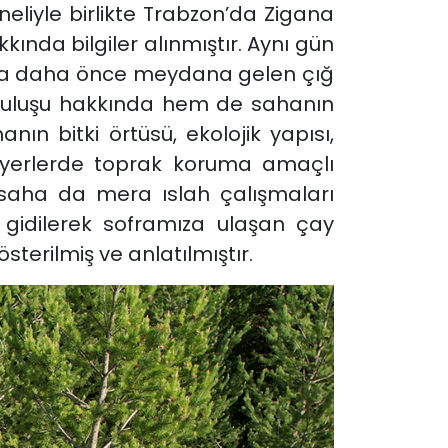
eliyle birlikte Trabzon’da Zigana
kında bilgiler alınmıştır. Aynı gün
ha da daha önce meydana gelen çığ
kuruluşu hakkında hem de sahanın
nın bitki örtüsü, ekolojik yapısı,
 yerlerde toprak koruma amaçlı
ca saha da mera ıslah çalışmaları
 gidilerek soframıza ulaşan çay
terilmiş ve anlatılmıştır.