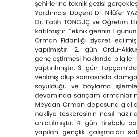
şehirlerine teknik gezisi gerçekle
Yardımcısı Doçent Dr. Nilüfer Y
Dr. Fatih TONGUÇ ve Öğretim El
katılmıştır. Teknik gezinin 1. gü
Orman Fidanlığı ziyaret edilmiş
yapılmıştır. 2. gün Ordu-Akk
gençleştirmesi hakkında bilgiler v
yaptırılmıştır. 3. gün Topçam’da
verilmiş olup sonrasında damgal
soyulduğu ve boylama işlemler
devamında sarıçam ormanlarına g
Meydan Orman deposuna gidilere
nakliye teskeresinin nasıl hazırl
anlatılmıştır. 4. gün Tirebolu b
yapılan gençlik çalışmaları sa