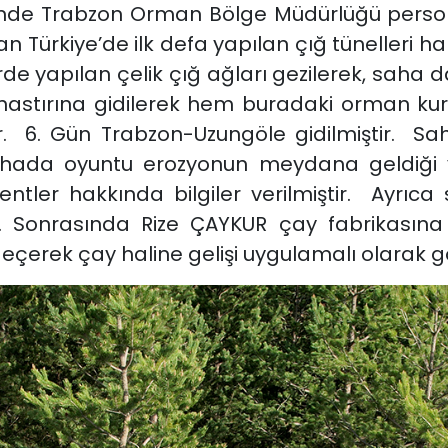
ününde Trabzon Orman Bölge Müdürlüğü person
n Türkiye’de ilk defa yapılan çığ tünelleri hak
rlerde yapılan çelik çığ ağları gezilerek, sa
Manastırına gidilerek hem buradaki orman 
tir. 6. Gün Trabzon-Uzungöle gidilmiştir. Saha
 Sahada oyuntu erozyonun meydana geldiği
bentler hakkında bilgiler verilmiştir. Ayrı
ir. Sonrasında Rize ÇAYKUR çay fabrikasına
çerek çay haline gelişi uygulamalı olarak gös