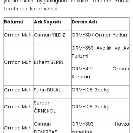
yapılmasının uygunluğuna Fakülte Yönetim Kurulu
tarafından karar verildi.
Bölümü
Adı Soyadı
Dersin Adı
Orman Müh.
Osman YILDIZ
ORM-307 Orman Yolları
ORM-353 Avcılık ve Av
Turizmi
Orman Müh.
Ethem SERİN
ORM-401 Orman
Koruma
Orman Müh.
Sabri BULAL
ORM-108 Zooloji
Serdar
Orman Müh.
ORM-108 Zooloji
ÖRNEKOL
Osman
ORM-303 Havza
Orman Müh.
DEMİRBAŞ
Yönetimi