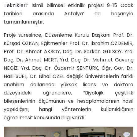
Teknikleri
” isimli bilimsel etkinlik projesi 9-15 Ocak
tarihleri arasında Antalya’ da başarıyla
tamamlanmıştır.
Proje süresince, Düzenleme Kurulu Başkanı Prof. Dr.
Kürşad ÖZKAN, Eğitmenler Prof. Dr. İbrahim ÖZDEMİR,
Prof. Dr. Ahmet AKSOY, Doç. Dr. Serkan GÜLSOY, Yrd.
Doç. Dr. Ahmet MERT, Yrd. Doç. Dr. Mehmet Güvenç
NEGİZ, Yrd. Doç. Dr. Özdemir ŞENTÜRK, Öğr. Gör. Dr.
Halil SÜEL, Dr. Nihal ÖZEL değişik üniversitelerin farklı
anabilim dallarında yüksek lisans ve doktora
düzeyindeki öğrencilere, “Biyolojik çeşitlilik
bileşenlerinin ölçümünün ve hesaplamalarının nasıl
yapıldığını, hangi yöntemlerin kullanıldığının
öğretilmesi” konusunda bilgi verdi.