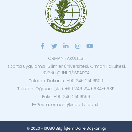
ORMAN FAKÜLTESİ
Isparta Uygulamalı Bilimler Üniversitesi, Orman Fakültesi,
32260 ÇÜNÜR/ISPARTA
Telefon: Dekanlık: +90 246 214 6500
Telefon: Öğrenci İşleri: +90 246 214 6534-6535
Faks: +90 246 214 6599
E-Posta: ormanf@isparta.edu.tr
© 2023 - ISUBÜ Bilgi İşlem Daire Başkanlığı