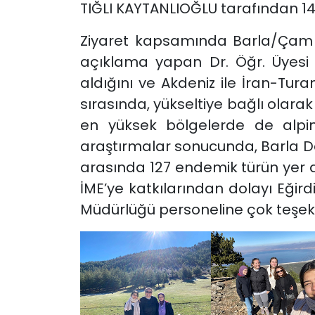
TIĞLI KAYTANLIOĞLU tarafından 14.1
Ziyaret kapsamında Barla/Çam Da
açıklama yapan Dr. Öğr. Üyesi E
aldığını ve Akdeniz ile İran-Tura
sırasında, yükseltiye bağlı olarak
en yüksek bölgelerde de alpin 
araştırmalar sonucunda, Barla Dağ
arasında 127 endemik türün yer ald
İME’ye katkılarından dolayı Eği
Müdürlüğü personeline çok teşekk