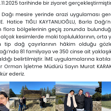
1.2025 tarihinde bir ziyaret gerçekleştirmiştir
ğı mesire yerinde arazi uygulaması gerçekl
. Hatice TIĞLI KAYTANLIOĞLU, Barla Dağı’nı
n flora bölgelerinin geçiş zonunda bulunduğu
 alçak kesimlerde maki topluluklarının, orta 
tip dağ çayırlarının hâkim olduğu gözlenmi
ı’nda 81 familyaya ve 350 cinse ait yaklaşık 
ığı belirtilmiştir. İME uygulamalarına katılan
rdir Orman İşletme Müdürü Sayın Murat KARA
ür ederiz.