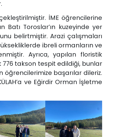
.
eştirilmiştir. İME öğrencilerine
n Batı Toroslar’ın kuzeyinde yer
nu belirtmiştir. Arazi çalışmaları
yüksekliklerde ibreli ormanların ve
ştir. Ayrıca, yapılan floristik
776 takson tespit edildiği, bunlar
 öğrencilerimize başarılar dileriz.
KÜLAH’a ve Eğirdir Orman İşletme