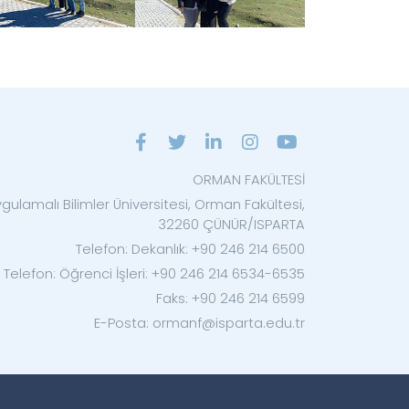
ORMAN FAKÜLTESİ
gulamalı Bilimler Üniversitesi, Orman Fakültesi,
32260 ÇÜNÜR/ISPARTA
Telefon: Dekanlık: +90 246 214 6500
Telefon: Öğrenci İşleri: +90 246 214 6534-6535
Faks: +90 246 214 6599
E-Posta: ormanf@isparta.edu.tr