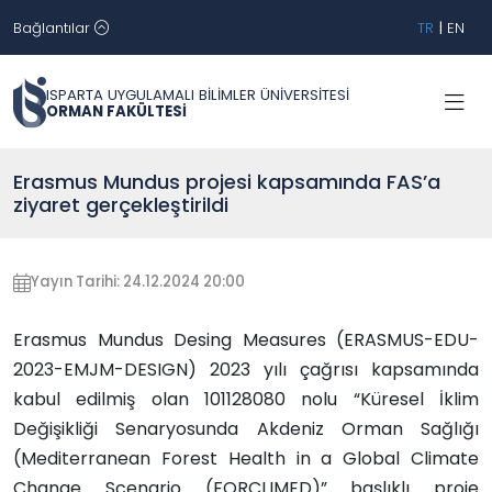
Bağlantılar
TR
|
EN
ISPARTA UYGULAMALI BİLİMLER ÜNİVERSİTESİ
ORMAN FAKÜLTESİ
Erasmus Mundus projesi kapsamında FAS’a
ziyaret gerçekleştirildi
Yayın Tarihi: 24.12.2024 20:00
Erasmus Mundus Desing Measures (ERASMUS-EDU-
2023-EMJM-DESIGN) 2023 yılı çağrısı kapsamında
kabul edilmiş olan 101128080 nolu “Küresel İklim
Değişikliği Senaryosunda Akdeniz Orman Sağlığı
(Mediterranean Forest Health in a Global Climate
Change Scenario (FORCLIMED)” başlıklı proje