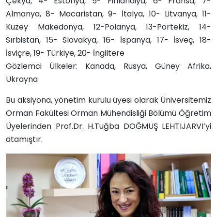
Çekya, 4- Estonya, 5- Finlandiya, 6- Fransa, 7-
Almanya, 8- Macaristan, 9- İtalya, 10- Litvanya, 11-
Kuzey Makedonya, 12-Polanya, 13-Portekiz, 14-
Sırbistan, 15- Slovakya, 16- İspanya, 17- İsveç, 18-
İsviçre, 19- Türkiye, 20- İngiltere
Gözlemci Ülkeler: Kanada, Rusya, Güney Afrika,
Ukrayna
Bu aksiyona, yönetim kurulu üyesi olarak Üniversitemiz
Orman Fakültesi Orman Mühendisliği Bölümü Öğretim
Üyelerinden Prof.Dr. H.Tuğba DOĞMUŞ LEHTIJARVI’yi
atamıştır.