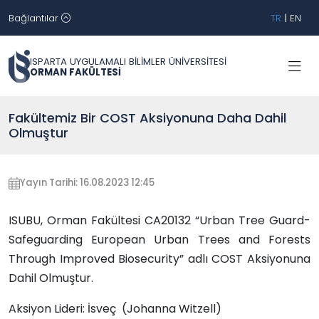
Bağlantılar
TR
|
EN
ISPARTA UYGULAMALI BİLİMLER ÜNİVERSİTESİ
ORMAN FAKÜLTESİ
Fakültemiz Bir COST Aksiyonuna Daha Dahil
Olmuştur
Yayın Tarihi: 16.08.2023 12:45
ISUBU, Orman Fakültesi CA20132 “Urban Tree Guard-
Safeguarding European Urban Trees and Forests
Through Improved Biosecurity” adlı COST Aksiyonuna
Dahil Olmuştur.
Aksiyon Lideri: İsveç (Johanna Witzell)