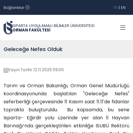
Bağlantılar
TR
|
EN
ISPARTA UYGULAMALI BİLİMLER ÜNİVERSİTESİ
ORMAN FAKÜLTESİ
Geleceğe Nefes Olduk
Yayın Tarihi: 12.11.2025 09:00
Tarım ve Orman Bakanlığı, Orman Genel Müdürlüğü
koordinasyonunda başlatılan "Geleceğe Nefes"
seferberliği çerçevesinde 11 Kasım saat 11.11'de fidanlar
toprakla buluşturuldu. Bu kapsamda, bu sene
Isparta- Eğirdir yolu üzerinde yer alan İl Hayvan
Barınağı’nda gerçekleştirilen etkinliğe ISUBÜ Rektörü