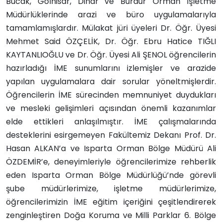
Bucak, Gölhisar, Dinar ve Burdur Orman İşletme
Müdürlüklerinde arazi ve büro uygulamalarıyla
tamamlamışlardır. Mülakat jüri üyeleri Dr. Öğr. Üyesi
Mehmet Said ÖZÇELİK, Dr. Öğr. Ebru Hatice TIĞLI
KAYTANLIOĞLU ve Dr. Öğr. Üyesi Ali ŞENOL öğrencilerin
hazırladığı İME sunumlarını izlemişler ve arazide
yapılan uygulamalara dair sorular yöneltmişlerdir.
Öğrencilerin İME sürecinden memnuniyet duydukları
ve mesleki gelişimleri açısından önemli kazanımlar
elde ettikleri anlaşılmıştır. İME çalışmalarında
desteklerini esirgemeyen Fakültemiz Dekanı Prof. Dr.
Hasan ALKAN’a ve Isparta Orman Bölge Müdürü Ali
ÖZDEMİR’e, deneyimleriyle öğrencilerimize rehberlik
eden Isparta Orman Bölge Müdürlüğü’nde görevli
şube müdürlerimize, işletme müdürlerimize,
öğrencilerimizin İME eğitim içeriğini çeşitlendirerek
zenginleştiren Doğa Koruma ve Milli Parklar 6. Bölge