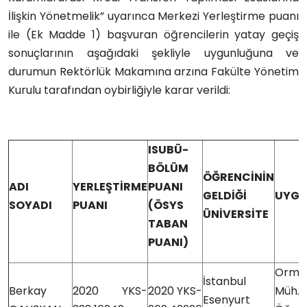
İlişkin Yönetmelik” uyarınca Merkezi Yerleştirme puanı
ile (Ek Madde 1) başvuran öğrencilerin yatay geçiş
sonuçlarının aşağıdaki şekliyle uygunluğuna ve
durumun Rektörlük Makamına arzına Fakülte Yönetim
Kurulu tarafından oybirliğiyle karar verildi:
ISUBÜ-
BÖLÜM
ÖĞRENCİNİN
ADI
YERLEŞTİRME
PUANI
GELDİĞİ
UYGU
SOYADI
PUANI
(ÖSYS
ÜNİVERSİTE
TABAN
PUANI)
Orma
İstanbul
Berkay
2020 YKS-
2020 YKS-
Müh
Esenyurt