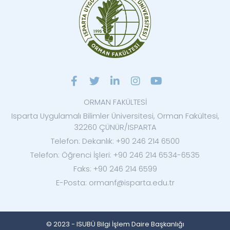
ORMAN FAKÜLTESİ
Isparta Uygulamalı Bilimler Üniversitesi, Orman Fakültesi,
32260 ÇÜNÜR/ISPARTA
Telefon: Dekanlık: +90 246 214 6500
Telefon: Öğrenci İşleri: +90 246 214 6534-6535
Faks: +90 246 214 6599
E-Posta: ormanf@isparta.edu.tr
© 2023 - ISUBÜ Bilgi İşlem Daire Başkanlığı