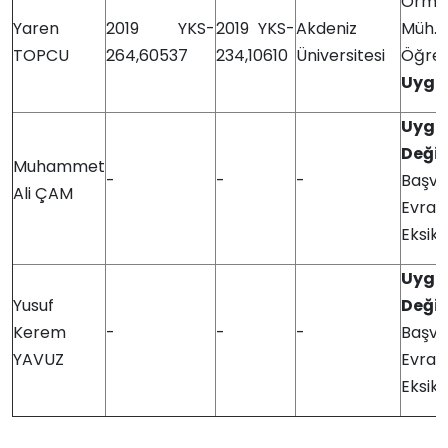
Orma
Yaren
2019 YKS-
2019 YKS-
Akdeniz
Müh
TOPCU
264,60537
234,10610
Üniversitesi
Öğre
Uygu
Uygu
Değil
Muhammet
-
-
-
Başvu
Ali ÇAM
Evrakl
Eksik)
Uygu
Yusuf
Değil
Kerem
-
-
-
Başvu
YAVUZ
Evrakl
Eksik)