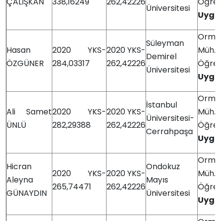
ÇALIŞKAN
338,16249
262,42226
Öğre
Üniversitesi
Uygu
Orma
Süleyman
Hasan
2020 YKS-
2020 YKS-
Müh
Demirel
ÖZGÜNER
284,03317
262,42226
Öğre
Üniversitesi
Uygu
Orma
İstanbul
Ali Samet
2020 YKS-
2020 YKS-
Müh
Üniversitesi-
ÜNLÜ
282,29388
262,42226
Öğre
Cerrahpaşa
Uygu
Orma
Hicran
Ondokuz
2020 YKS-
2020 YKS-
Müh
Aleyna
Mayıs
265,74471
262,42226
Öğre
GÜNAYDIN
Üniversitesi
Uygu