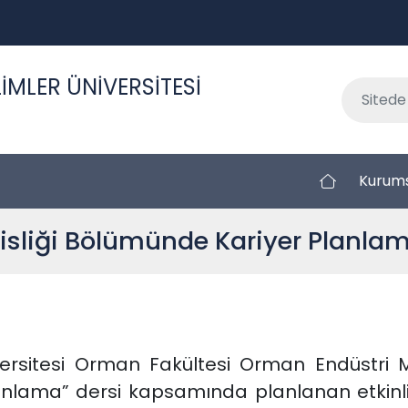
İMLER ÜNİVERSİTESİ
Kurum
liği Bölümünde Kariyer Planlama 
versitesi Orman Fakültesi Orman Endüstri Mü
lanlama” dersi kapsamında planlanan etkinlikl