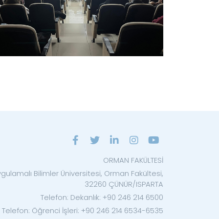
ORMAN FAKÜLTESİ
gulamalı Bilimler Üniversitesi, Orman Fakültesi,
32260 ÇÜNÜR/ISPARTA
Telefon: Dekanlık: +90 246 214 6500
Telefon: Öğrenci İşleri: +90 246 214 6534-6535