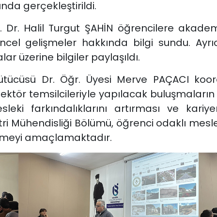
da gerçekleştirildi.
 Dr. Halil Turgut ŞAHİN öğrencilere akade
cel gelişmeler hakkında bilgi sundu. Ayrı
ar üzerine bilgiler paylaşıldı.
ürütücüsü Dr. Öğr. Üyesi Merve PAÇACI k
 sektör temsilcileriyle yapılacak buluşmala
esleki farkındalıklarını artırması ve kari
 Mühendisliği Bölümü, öğrenci odaklı mesleki 
dirmeyi amaçlamaktadır.