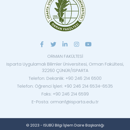
ORMAN FAKÜLTESİ
Isparta Uygulamalı Bilimler Üniversitesi, Orman Fakültesi,
32260 ÇÜNÜR/ISPARTA
Telefon: Dekanlık: +90 246 214 6500
Telefon: Öğrenci İşleri: +90 246 214 6534-6535
Faks: +90 246 214 6599
E-Posta: ormanf@isparta.edu.tr
© 2023 - ISUBÜ Bilgi İşlem Daire Başkanlığı