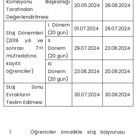
Komisyonu Başkanlığı
20.05.2024
28.06.2024
Tarafından
Değerlendirilmesi
I. Dönem
01.07.2024
29.07.2024
(20 gün)
Staj Dönemleri
(2019 yılı ve
II.
sonrası 7+1
Dönem
29.07.2024
23.08.2024
müfredatına
(20 gün)
kayıtlı
III.
öğrenciler)
Dönem
23.08.2024
20.09.2024
(20 gün)
Staj Sonu
Evrakların
30.07.2024
30.09.2024
Teslim Edilmesi
1.
Öğrenciler öncelikle staj başvurusu