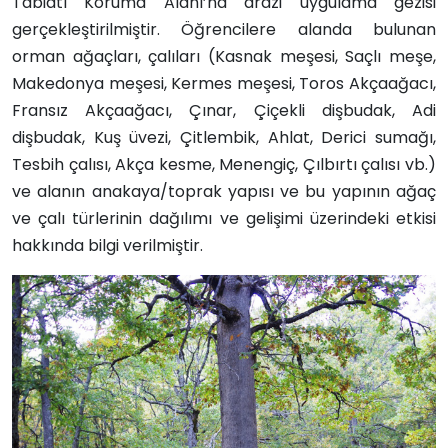
Tabiatı Koruma Alanı’na arazi uygulama gezisi
gerçekleştirilmiştir. Öğrencilere alanda bulunan
orman ağaçları, çalıları (Kasnak meşesi, Saçlı meşe,
Makedonya meşesi, Kermes meşesi, Toros Akçaağacı,
Fransız Akçaağacı, Çınar, Çiçekli dişbudak, Adi
dişbudak, Kuş üvezi, Çitlembik, Ahlat, Derici sumağı,
Tesbih çalısı, Akça kesme, Menengiç, Çılbırtı çalısı vb.)
ve alanın anakaya/toprak yapısı ve bu yapının ağaç
ve çalı türlerinin dağılımı ve gelişimi üzerindeki etkisi
hakkında bilgi verilmiştir.