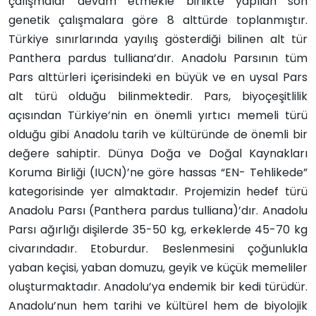
çalışmalar devam etmekle birlikte yapılan son
genetik çalışmalara göre 8 alttürde toplanmıştır.
Türkiye sınırlarında yayılış gösterdiği bilinen alt tür
Panthera pardus tulliana’dır. Anadolu Parsının tüm
Pars alttürleri içerisindeki en büyük ve en uysal Pars
alt türü olduğu bilinmektedir. Pars, biyoçeşitlilik
açısından Türkiye’nin en önemli yırtıcı memeli türü
olduğu gibi Anadolu tarih ve kültüründe de önemli bir
değere sahiptir. Dünya Doğa ve Doğal Kaynakları
Koruma Birliği (IUCN)’ne göre hassas “EN- Tehlikede”
kategorisinde yer almaktadır. Projemizin hedef türü
Anadolu Parsı (Panthera pardus tulliana)’dır. Anadolu
Parsı ağırlığı dişilerde 35-50 kg, erkeklerde 45-70 kg
civarındadır. Etoburdur. Beslenmesini çoğunlukla
yaban keçisi, yaban domuzu, geyik ve küçük memeliler
oluşturmaktadır. Anadolu’ya endemik bir kedi türüdür.
Anadolu’nun hem tarihi ve kültürel hem de biyolojik