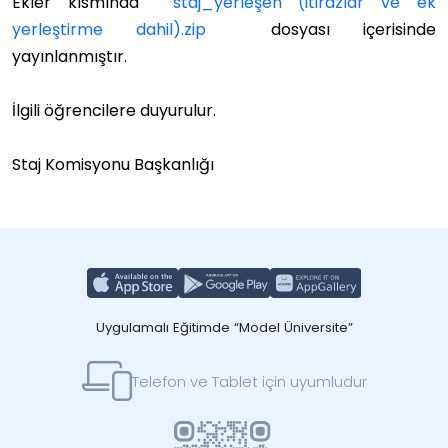
Ekler kısmında
staj_yerleşen (itirazlar ve ek
yerleştirme dahil).zip
dosyası içerisinde
yayınlanmıştır.
İlgili öğrencilere duyurulur.
Staj Komisyonu Başkanlığı
Uygulamalı Eğitimde “Model Üniversite”
Telefon ve Tablet için uyumludur