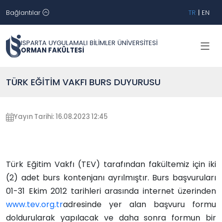
Bağlantılar
TR
|
EN
ISPARTA UYGULAMALI BİLİMLER ÜNİVERSİTESİ
ORMAN FAKÜLTESİ
TÜRK EĞİTİM VAKFI BURS DUYURUSU
Yayın Tarihi: 16.08.2023 12:45
Türk Eğitim Vakfı (TEV) tarafından fakültemiz için iki
(2) adet burs kontenjanı ayrılmıştır. Burs başvuruları
01-31 Ekim 2012 tarihleri arasında internet üzerinden
www.tev.org.tr
adresinde yer alan başvuru formu
doldurularak yapılacak ve daha sonra formun bir