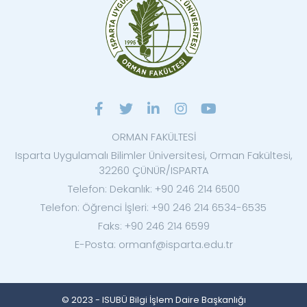
ORMAN FAKÜLTESİ
Isparta Uygulamalı Bilimler Üniversitesi, Orman Fakültesi,
32260 ÇÜNÜR/ISPARTA
Telefon: Dekanlık: +90 246 214 6500
Telefon: Öğrenci İşleri: +90 246 214 6534-6535
Faks: +90 246 214 6599
E-Posta: ormanf@isparta.edu.tr
© 2023 - ISUBÜ Bilgi İşlem Daire Başkanlığı