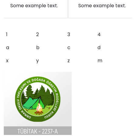
Some example text.
Some example text.
1
2
3
4
a
b
c
d
x
y
z
m