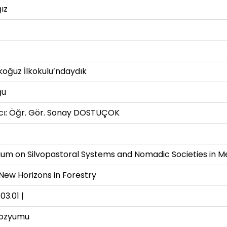
ız
Akoğuz İlkokulu’ndaydık
ğu
cı: Öğr. Gör. Sonay DOSTUÇOK
ium on Silvopastoral Systems and Nomadic Societies in M
New Horizons in Forestry
03.01 |
pozyumu