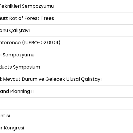
 Teknikleri Sempozyumu
Butt Rot of Forest Trees
onu Çalıştayı
ference (IUFRO-02.09.01)
jisi Sempozyumu
oducts Symposium
i: Mevcut Durum ve Gelecek Ulusal Çalıştayı
nd Planning II
ntısı
ar Kongresi