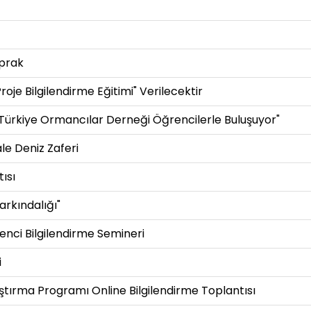
prak
oje Bilgilendirme Eğitimi" Verilecektir
- Türkiye Ormancılar Derneği Öğrencilerle Buluşuyor"
e Deniz Zaferi
ısı
arkındalığı"
nci Bilgilendirme Semineri
i
ştırma Programı Online Bilgilendirme Toplantısı